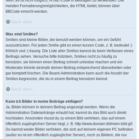
Nein, es ist nicht möglich, HTML-Code in Beiträgen zu verwenden. Die
meisten Formatierungsmöglichkeiten, die HTML bietet, können über
BBCode erreicht werden.
Nach oben
Was sind Smilies?
Smilies sind kleine Bilder, die benutzt werden können, um ein Gefühl
auszudrücken. Für jeden Smilie gibt es einen kurzen Code, z. B. bedeutet :)
fröhlich und :( traurig. Die Liste aller Smilies kannst du beim Verfassen eines
Beitrags sehen. Versuche bitte trotzdem, Smilies nicht zu häufig zu
benutzen, sie können einen Beitrag schnell unlesbar machen und ein
Moderator könnte deshalb deinen Beitrag entsprechend überarbeiten oder
gar komplett löschen. Die Board-Administration kann auch die Anzahl der
Smilies begrenzen, die du in einem Beitrag benutzen kannst.
Nach oben
Kann ich Bilder in meine Beiträge einfügen?
Ja, Bilder können in deinem Beitrag angezeigt werden. Wenn die
Administration Dateianhänge erlaubt hat, kannst du das Bild auch direkt
hochladen. Ansonsten musst du zu einem Bild verlinken, das auf einem
öffentlich zugänglichen Server liegt, z. B. http://www.domain.tld/mein-bild.gif.
Du kannst weder Bilder verlinken, die sich auf deinem eigenen PC befinden
(außer es ist ein öffentlich zugänglicher Server), noch zu Bildern, die nur