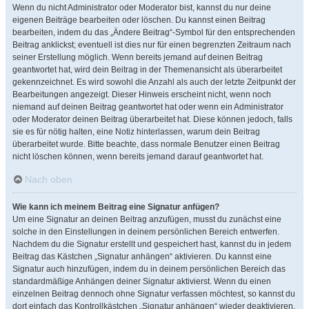
Wenn du nicht Administrator oder Moderator bist, kannst du nur deine
eigenen Beiträge bearbeiten oder löschen. Du kannst einen Beitrag
bearbeiten, indem du das „Ändere Beitrag“-Symbol für den entsprechenden
Beitrag anklickst; eventuell ist dies nur für einen begrenzten Zeitraum nach
seiner Erstellung möglich. Wenn bereits jemand auf deinen Beitrag
geantwortet hat, wird dein Beitrag in der Themenansicht als überarbeitet
gekennzeichnet. Es wird sowohl die Anzahl als auch der letzte Zeitpunkt der
Bearbeitungen angezeigt. Dieser Hinweis erscheint nicht, wenn noch
niemand auf deinen Beitrag geantwortet hat oder wenn ein Administrator
oder Moderator deinen Beitrag überarbeitet hat. Diese können jedoch, falls
sie es für nötig halten, eine Notiz hinterlassen, warum dein Beitrag
überarbeitet wurde. Bitte beachte, dass normale Benutzer einen Beitrag
nicht löschen können, wenn bereits jemand darauf geantwortet hat.
Nach oben
Wie kann ich meinem Beitrag eine Signatur anfügen?
Um eine Signatur an deinen Beitrag anzufügen, musst du zunächst eine
solche in den Einstellungen in deinem persönlichen Bereich entwerfen.
Nachdem du die Signatur erstellt und gespeichert hast, kannst du in jedem
Beitrag das Kästchen „Signatur anhängen“ aktivieren. Du kannst eine
Signatur auch hinzufügen, indem du in deinem persönlichen Bereich das
standardmäßige Anhängen deiner Signatur aktivierst. Wenn du einen
einzelnen Beitrag dennoch ohne Signatur verfassen möchtest, so kannst du
dort einfach das Kontrollkästchen „Signatur anhängen“ wieder deaktivieren.