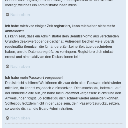
ist ebenfalls möglich, dass ein Konfigurationsproblem mit der Website
vorliegt, welches ein Administrator lösen muss.
Nach oben
Ich habe mich vor einiger Zeit registriert, kann mich aber nicht mehr
anmelden?!
Es kann sein, dass ein Administrator dein Benutzerkonto aus verschieden
Gründen deaktiviert oder gelöscht hat. Außerdem löschen viele Boards
regelmäßig Benutzer, die für längere Zeit keine Beiträge geschrieben
haben, um die Datenbankgröße zu verringern. Registriere dich einfach
erneut und nimm aktiv an den Diskussionen teil!
Nach oben
Ich habe mein Passwort vergessen!
Das ist nicht schlimm! Wir können dir zwar dein altes Passwort nicht wieder
mitteilen, du kannst es jedoch zurücksetzen. Dies machst du, indem du auf
der Anmelde-Seite auf „Ich habe mein Passwort vergessen“ klickst und den
Anweisungen folgst. So solltest du dich schnell wieder anmelden können.
Solltest du trotzdem nicht in der Lage sein, dein Passwort zurückzusetzen,
so wende dich an die Board-Administration.
Nach oben