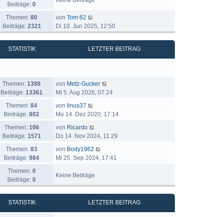
Keine Beiträge
Beiträge:
0
N
Themen:
80
von
Tom 62
e
Beiträge:
2321
Di 10. Jun 2025, 12:50
u
e
STATISTIK
LETZTER BEITRAG
s
t
e
r
N
Themen:
1398
von
Metz-Gucker
B
e
Beiträge:
13361
Mi 5. Aug 2026, 07:24
e
u
i
N
Themen:
84
von
linus37
e
t
e
Beiträge:
802
Mo 14. Dez 2020, 17:14
s
r
u
N
t
Themen:
106
von
Ricardo
a
e
e
e
Beiträge:
1571
Do 14. Nov 2024, 11:29
g
s
u
r
t
N
Themen:
83
von
Body1962
e
B
e
e
Beiträge:
984
Mi 25. Sep 2024, 17:41
s
e
r
u
t
i
Themen:
0
B
e
Keine Beiträge
e
t
Beiträge:
0
e
s
r
r
i
t
B
a
t
e
STATISTIK
LETZTER BEITRAG
e
g
r
r
i