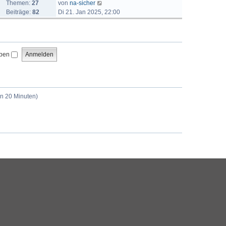
a
B
N
Themen:
27
von
na-sicher
t
g
e
e
Beiträge:
82
Di 21. Jan 2025, 22:00
r
i
u
a
t
e
g
r
s
a
t
iben
g
e
r
B
e
i
en 20 Minuten)
t
r
a
g