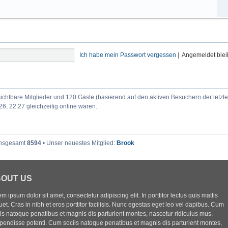
Ich habe mein Passwort vergessen
|
Angemeldet ble
nsichtbare Mitglieder und 120 Gäste (basierend auf den aktiven Besuchern der letzt
6, 22:27 gleichzeitig online waren.
 insgesamt
8594
• Unser neuestes Mitglied:
Brook
OUT US
m ipsum dolor sit amet, consectetur adipiscing elit. In porttitor lectus quis mattis
uet. Cras in nibh et eros porttitor facilisis. Nunc egestas eget leo vel dapibus. Cum
iis natoque penatibus et magnis dis parturient montes, nascetur ridiculus mus.
pendisse potenti. Cum sociis natoque penatibus et magnis dis parturient montes,