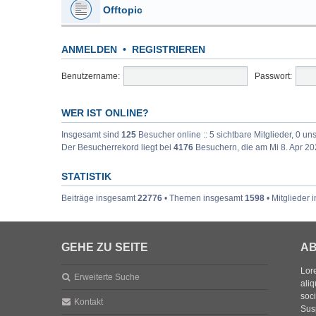
Offtopic
ANMELDEN
•
REGISTRIEREN
Benutzername:
Passwort:
WER IST ONLINE?
Insgesamt sind
125
Besucher online :: 5 sichtbare Mitglieder, 0 u
Der Besucherrekord liegt bei
4176
Besuchern, die am Mi 8. Apr 202
STATISTIK
Beiträge insgesamt
22776
• Themen insgesamt
1598
• Mitglieder
GEHE ZU SEITE
AB
Lore
Erweiterte Suche
aliq
soc
Kontakt
Sus