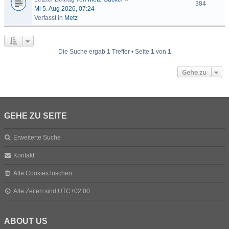
384
Mi 5. Aug 2026, 07:24
Verfasst in
Metz
Die Suche ergab 1 Treffer • Seite
1
von
1
Gehe zu
GEHE ZU SEITE
Erweiterte Suche
Kontakt
Alle Cookies löschen
Alle Zeiten sind
UTC+02:00
ABOUT US