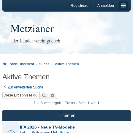
Registrieren
Anmelden
Metzianer
aller Länder vereinigt euch
Foren-Übersicht
Suche
Aktive Themen
Aktive Themen
Zur erweiterten Suche
Suche
Erweiterte Suche
Die Suche ergab 1 Treffer • Seite
1
von
1
Themen
IFA 2026 - Neue TV-Modelle
Letzter Beitrag von
Metz-Gucker
«