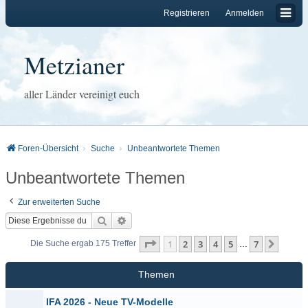
Registrieren
Anmelden
Metzianer
aller Länder vereinigt euch
Foren-Übersicht
Suche
Unbeantwortete Themen
Unbeantwortete Themen
Zur erweiterten Suche
Suche
Erweiterte Suche
Seite
1
von
7
1
2
3
4
5
7
Nächs
Die Suche ergab 175 Treffer
…
Themen
IFA 2026 - Neue TV-Modelle