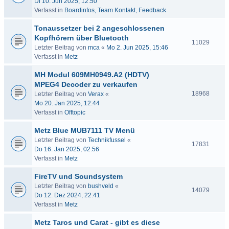
Di 10. Jun 2025, 12:50
Verfasst in
Boardinfos, Team Kontakt, Feedback
Tonaussetzer bei 2 angeschlossenen
Kopfhörern über Bluetooth
11029
Letzter Beitrag von
mca
«
Mo 2. Jun 2025, 15:46
Verfasst in
Metz
MH Modul 609MH0949.A2 (HDTV)
MPEG4 Decoder zu verkaufen
18968
Letzter Beitrag von
Verax
«
Mo 20. Jan 2025, 12:44
Verfasst in
Offtopic
Metz Blue MUB7111 TV Menü
Letzter Beitrag von
Technikfussel
«
17831
Do 16. Jan 2025, 02:56
Verfasst in
Metz
FireTV und Soundsystem
Letzter Beitrag von
bushveld
«
14079
Do 12. Dez 2024, 22:41
Verfasst in
Metz
Metz Taros und Carat - gibt es diese