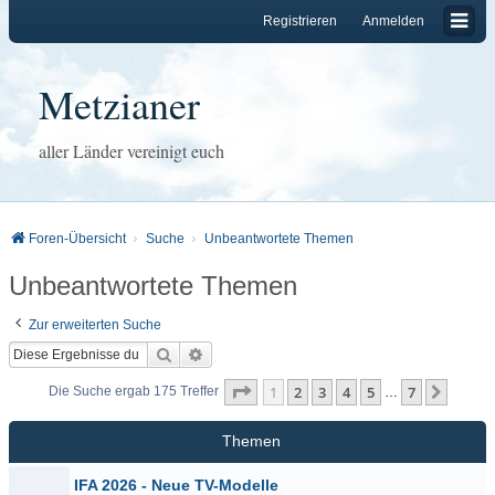
Registrieren
Anmelden
Metzianer
aller Länder vereinigt euch
Foren-Übersicht
Suche
Unbeantwortete Themen
Unbeantwortete Themen
Zur erweiterten Suche
Suche
Erweiterte Suche
Seite
1
von
7
1
2
3
4
5
7
Nächs
Die Suche ergab 175 Treffer
…
Themen
IFA 2026 - Neue TV-Modelle