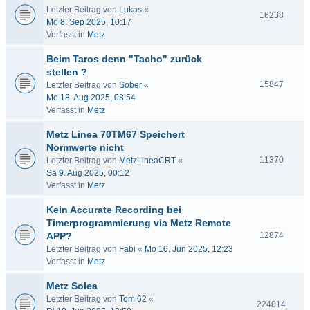
Letzter Beitrag von
Lukas
«
16238
Mo 8. Sep 2025, 10:17
Verfasst in
Metz
Beim Taros denn "Tacho" zurück
stellen ?
15847
Letzter Beitrag von
Sober
«
Mo 18. Aug 2025, 08:54
Verfasst in
Metz
Metz Linea 70TM67 Speichert
Normwerte nicht
11370
Letzter Beitrag von
MetzLineaCRT
«
Sa 9. Aug 2025, 00:12
Verfasst in
Metz
Kein Accurate Recording bei
Timerprogrammierung via Metz Remote
APP?
12874
Letzter Beitrag von
Fabi
«
Mo 16. Jun 2025, 12:23
Verfasst in
Metz
Metz Solea
Letzter Beitrag von
Tom 62
«
224014