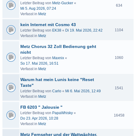
Letzter Beitrag von
Metz-Gucker
«
634
Mi 5. Aug 2026, 07:24
Verfasst in
Metz
kein Internet mit Cosmo 43
1104
Letzter Beitrag von
EK38
«
Di 19. Mai 2026, 22:42
Verfasst in
Metz
Metz Chorus 32 Zoll Bedienung geht
nicht
1060
Letzter Beitrag von
Maxnix
«
So 17. Mai 2026, 16:51
Verfasst in
Metz
Warum hat mein Lunis keine "Reset
Taste"
1541
Letzter Beitrag von
Carlo
«
Mi 6. Mai 2026, 12:49
Verfasst in
Metz
FB 6203 " Jalousie "
Letzter Beitrag von
PapaWhisky
«
16458
Do 23. Apr 2026, 10:28
Verfasst in
Metz
Metz Fernseher und der Wattwächter.