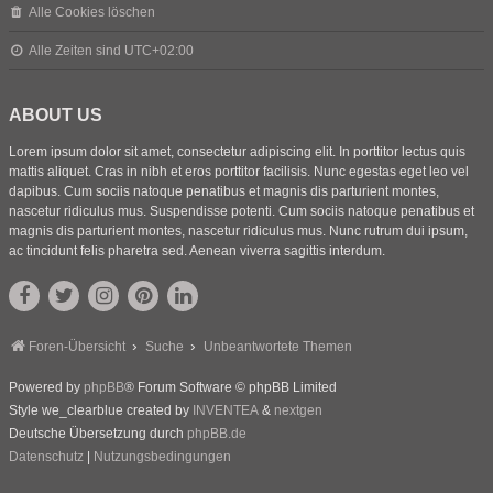
Alle Cookies löschen
Alle Zeiten sind
UTC+02:00
ABOUT US
Lorem ipsum dolor sit amet, consectetur adipiscing elit. In porttitor lectus quis
mattis aliquet. Cras in nibh et eros porttitor facilisis. Nunc egestas eget leo vel
dapibus. Cum sociis natoque penatibus et magnis dis parturient montes,
nascetur ridiculus mus. Suspendisse potenti. Cum sociis natoque penatibus et
magnis dis parturient montes, nascetur ridiculus mus. Nunc rutrum dui ipsum,
ac tincidunt felis pharetra sed. Aenean viverra sagittis interdum.
Foren-Übersicht
Suche
Unbeantwortete Themen
Powered by
phpBB
® Forum Software © phpBB Limited
Style we_clearblue created by
INVENTEA
&
nextgen
Deutsche Übersetzung durch
phpBB.de
Datenschutz
|
Nutzungsbedingungen