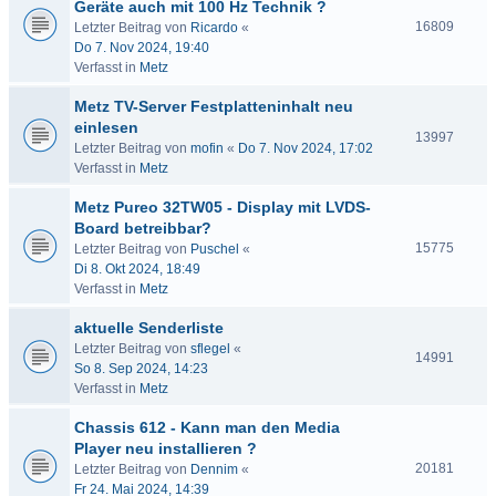
Geräte auch mit 100 Hz Technik ?
16809
Letzter Beitrag von
Ricardo
«
Do 7. Nov 2024, 19:40
Verfasst in
Metz
Metz TV-Server Festplatteninhalt neu
einlesen
13997
Letzter Beitrag von
mofin
«
Do 7. Nov 2024, 17:02
Verfasst in
Metz
Metz Pureo 32TW05 - Display mit LVDS-
Board betreibbar?
15775
Letzter Beitrag von
Puschel
«
Di 8. Okt 2024, 18:49
Verfasst in
Metz
aktuelle Senderliste
Letzter Beitrag von
sflegel
«
14991
So 8. Sep 2024, 14:23
Verfasst in
Metz
Chassis 612 - Kann man den Media
Player neu installieren ?
20181
Letzter Beitrag von
Dennim
«
Fr 24. Mai 2024, 14:39