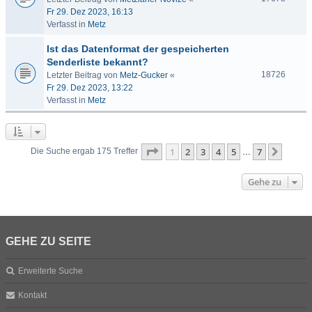
Fr 29. Dez 2023, 16:13
Verfasst in
Metz
Ist das Datenformat der gespeicherten
Senderliste bekannt?
18726
Letzter Beitrag von
Metz-Gucker
«
Fr 29. Dez 2023, 13:22
Verfasst in
Metz
Seite
1
von
7
1
2
3
4
5
7
Nächs
Die Suche ergab 175 Treffer
…
Gehe zu
GEHE ZU SEITE
Erweiterte Suche
Kontakt