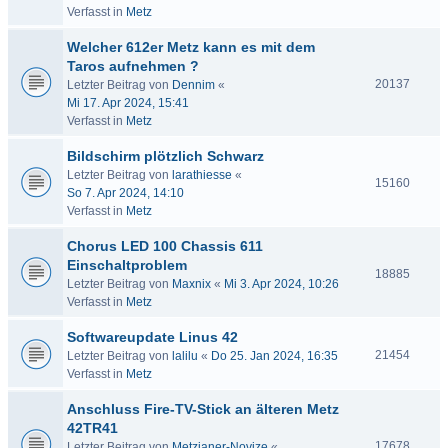
Verfasst in
Metz
Welcher 612er Metz kann es mit dem
Taros aufnehmen ?
20137
Letzter Beitrag von
Dennim
«
Mi 17. Apr 2024, 15:41
Verfasst in
Metz
Bildschirm plötzlich Schwarz
Letzter Beitrag von
larathiesse
«
15160
So 7. Apr 2024, 14:10
Verfasst in
Metz
Chorus LED 100 Chassis 611
Einschaltproblem
18885
Letzter Beitrag von
Maxnix
«
Mi 3. Apr 2024, 10:26
Verfasst in
Metz
Softwareupdate Linus 42
21454
Letzter Beitrag von
lalilu
«
Do 25. Jan 2024, 16:35
Verfasst in
Metz
Anschluss Fire-TV-Stick an älteren Metz
42TR41
17678
Letzter Beitrag von
Metzianer-Novize
«