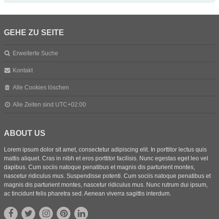
GEHE ZU SEITE
Erweiterte Suche
Kontakt
Alle Cookies löschen
Alle Zeiten sind
UTC+02:00
ABOUT US
Lorem ipsum dolor sit amet, consectetur adipiscing elit. In porttitor lectus quis
mattis aliquet. Cras in nibh et eros porttitor facilisis. Nunc egestas eget leo vel
dapibus. Cum sociis natoque penatibus et magnis dis parturient montes,
nascetur ridiculus mus. Suspendisse potenti. Cum sociis natoque penatibus et
magnis dis parturient montes, nascetur ridiculus mus. Nunc rutrum dui ipsum,
ac tincidunt felis pharetra sed. Aenean viverra sagittis interdum.