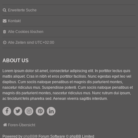
Erweiterte Suche
Kontakt
Alle Cookies löschen
Alle Zeiten sind
UTC+02:00
ABOUT US
Lorem ipsum dolor sit amet, consectetur adipiscing elit. In porttitor lectus quis
mattis aliquet. Cras in nibh et eros porttitor facilisis. Nunc egestas eget leo vel
dapibus. Cum sociis natoque penatibus et magnis dis parturient montes,
nascetur ridiculus mus. Suspendisse potenti. Cum sociis natoque penatibus et
magnis dis parturient montes, nascetur ridiculus mus. Nunc rutrum dui ipsum,
ac tincidunt felis pharetra sed. Aenean viverra sagittis interdum.
Foren-Übersicht
Powered by
phpBB
® Forum Software © phpBB Limited