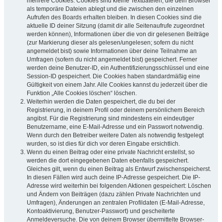
mehrere Cookies. Cookies sind kleine Textdateien, die dein Browser
als temporäre Dateien ablegt und die zwischen den einzelnen
Aufrufen des Boards erhalten bleiben. In diesen Cookies sind die
aktuelle ID deiner Sitzung (damit dir alle Seitenaufrufe zugeordnet
werden können), Informationen über die von dir gelesenen Beiträge
(zur Markierung dieser als gelesen/ungelesen; sofern du nicht
angemeldet bist) sowie Informationen über deine Teilnahme an
Umfragen (sofern du nicht angemeldet bist) gespeichert. Ferner
werden deine Benutzer-ID, ein Authentifizierungsschlüssel und eine
Session-ID gespeichert. Die Cookies haben standardmäßig eine
Gültigkeit von einem Jahr. Alle Cookies kannst du jederzeit über die
Funktion „Alle Cookies löschen“ löschen.
Weiterhin werden die Daten gespeichert, die du bei der
Registrierung, in deinem Profil oder deinem persönlichem Bereich
angibst. Für die Registrierung sind mindestens ein eindeutiger
Benutzername, eine E-Mail-Adresse und ein Passwort notwendig.
Wenn durch den Betreiber weitere Daten als notwendig festgelegt
wurden, so ist dies für dich vor deren Eingabe ersichtlich.
Wenn du einen Beitrag oder eine private Nachricht erstellst, so
werden die dort eingegebenen Daten ebenfalls gespeichert.
Gleiches gilt, wenn du einen Beitrag als Entwurf zwischenspeicherst.
In diesen Fällen wird auch deine IP-Adresse gespeichert. Die IP-
Adresse wird weiterhin bei folgenden Aktionen gespeichert: Löschen
und Ändern von Beiträgen (dazu zählen Private Nachrichten und
Umfragen), Änderungen an zentralen Profildaten (E-Mail-Adresse,
Kontoaktivierung, Benutzer-Passwort) und gescheiterte
Anmeldeversuche. Die von deinem Browser übermittelte Browser-