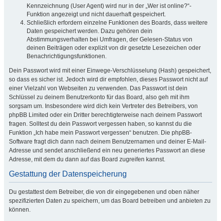
Kennzeichnung (User Agent) wird nur in der „Wer ist online?“-
Funktion angezeigt und nicht dauerhaft gespeichert.
Schließlich erfordern einzelne Funktionen des Boards, dass weitere
Daten gespeichert werden. Dazu gehören dein
Abstimmungsverhalten bei Umfragen, der Gelesen-Status von
deinen Beiträgen oder explizit von dir gesetzte Lesezeichen oder
Benachrichtigungsfunktionen.
Dein Passwort wird mit einer Einwege-Verschlüsselung (Hash) gespeichert,
so dass es sicher ist. Jedoch wird dir empfohlen, dieses Passwort nicht auf
einer Vielzahl von Webseiten zu verwenden. Das Passwort ist dein
Schlüssel zu deinem Benutzerkonto für das Board, also geh mit ihm
sorgsam um. Insbesondere wird dich kein Vertreter des Betreibers, von
phpBB Limited oder ein Dritter berechtigterweise nach deinem Passwort
fragen. Solltest du dein Passwort vergessen haben, so kannst du die
Funktion „Ich habe mein Passwort vergessen“ benutzen. Die phpBB-
Software fragt dich dann nach deinem Benutzernamen und deiner E-Mail-
Adresse und sendet anschließend ein neu generiertes Passwort an diese
Adresse, mit dem du dann auf das Board zugreifen kannst.
Gestattung der Datenspeicherung
Du gestattest dem Betreiber, die von dir eingegebenen und oben näher
spezifizierten Daten zu speichern, um das Board betreiben und anbieten zu
können.