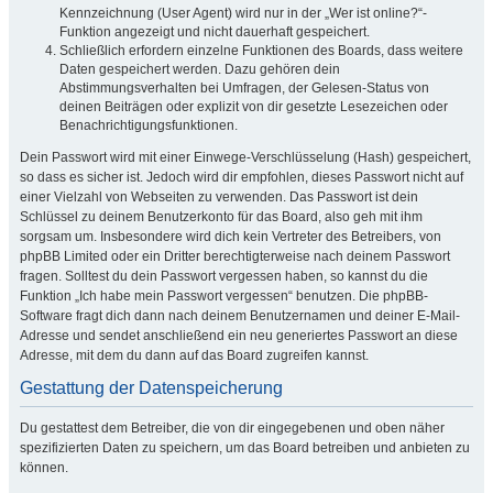
Kennzeichnung (User Agent) wird nur in der „Wer ist online?“-
Funktion angezeigt und nicht dauerhaft gespeichert.
Schließlich erfordern einzelne Funktionen des Boards, dass weitere
Daten gespeichert werden. Dazu gehören dein
Abstimmungsverhalten bei Umfragen, der Gelesen-Status von
deinen Beiträgen oder explizit von dir gesetzte Lesezeichen oder
Benachrichtigungsfunktionen.
Dein Passwort wird mit einer Einwege-Verschlüsselung (Hash) gespeichert,
so dass es sicher ist. Jedoch wird dir empfohlen, dieses Passwort nicht auf
einer Vielzahl von Webseiten zu verwenden. Das Passwort ist dein
Schlüssel zu deinem Benutzerkonto für das Board, also geh mit ihm
sorgsam um. Insbesondere wird dich kein Vertreter des Betreibers, von
phpBB Limited oder ein Dritter berechtigterweise nach deinem Passwort
fragen. Solltest du dein Passwort vergessen haben, so kannst du die
Funktion „Ich habe mein Passwort vergessen“ benutzen. Die phpBB-
Software fragt dich dann nach deinem Benutzernamen und deiner E-Mail-
Adresse und sendet anschließend ein neu generiertes Passwort an diese
Adresse, mit dem du dann auf das Board zugreifen kannst.
Gestattung der Datenspeicherung
Du gestattest dem Betreiber, die von dir eingegebenen und oben näher
spezifizierten Daten zu speichern, um das Board betreiben und anbieten zu
können.