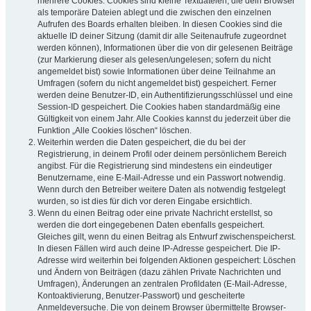
mehrere Cookies. Cookies sind kleine Textdateien, die dein Browser
als temporäre Dateien ablegt und die zwischen den einzelnen
Aufrufen des Boards erhalten bleiben. In diesen Cookies sind die
aktuelle ID deiner Sitzung (damit dir alle Seitenaufrufe zugeordnet
werden können), Informationen über die von dir gelesenen Beiträge
(zur Markierung dieser als gelesen/ungelesen; sofern du nicht
angemeldet bist) sowie Informationen über deine Teilnahme an
Umfragen (sofern du nicht angemeldet bist) gespeichert. Ferner
werden deine Benutzer-ID, ein Authentifizierungsschlüssel und eine
Session-ID gespeichert. Die Cookies haben standardmäßig eine
Gültigkeit von einem Jahr. Alle Cookies kannst du jederzeit über die
Funktion „Alle Cookies löschen“ löschen.
Weiterhin werden die Daten gespeichert, die du bei der
Registrierung, in deinem Profil oder deinem persönlichem Bereich
angibst. Für die Registrierung sind mindestens ein eindeutiger
Benutzername, eine E-Mail-Adresse und ein Passwort notwendig.
Wenn durch den Betreiber weitere Daten als notwendig festgelegt
wurden, so ist dies für dich vor deren Eingabe ersichtlich.
Wenn du einen Beitrag oder eine private Nachricht erstellst, so
werden die dort eingegebenen Daten ebenfalls gespeichert.
Gleiches gilt, wenn du einen Beitrag als Entwurf zwischenspeicherst.
In diesen Fällen wird auch deine IP-Adresse gespeichert. Die IP-
Adresse wird weiterhin bei folgenden Aktionen gespeichert: Löschen
und Ändern von Beiträgen (dazu zählen Private Nachrichten und
Umfragen), Änderungen an zentralen Profildaten (E-Mail-Adresse,
Kontoaktivierung, Benutzer-Passwort) und gescheiterte
Anmeldeversuche. Die von deinem Browser übermittelte Browser-