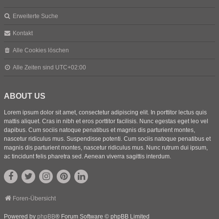
Erweiterte Suche
Kontakt
Alle Cookies löschen
Alle Zeiten sind
UTC+02:00
ABOUT US
Lorem ipsum dolor sit amet, consectetur adipiscing elit. In porttitor lectus quis
mattis aliquet. Cras in nibh et eros porttitor facilisis. Nunc egestas eget leo vel
dapibus. Cum sociis natoque penatibus et magnis dis parturient montes,
nascetur ridiculus mus. Suspendisse potenti. Cum sociis natoque penatibus et
magnis dis parturient montes, nascetur ridiculus mus. Nunc rutrum dui ipsum,
ac tincidunt felis pharetra sed. Aenean viverra sagittis interdum.
Foren-Übersicht
Powered by
phpBB
® Forum Software © phpBB Limited