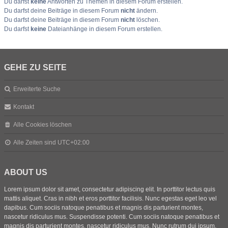
Du darfst
keine
Antworten zu Themen in diesem Forum erstellen.
Du darfst deine Beiträge in diesem Forum
nicht
ändern.
Du darfst deine Beiträge in diesem Forum
nicht
löschen.
Du darfst
keine
Dateianhänge in diesem Forum erstellen.
GEHE ZU SEITE
Erweiterte Suche
Kontakt
Alle Cookies löschen
Alle Zeiten sind
UTC+02:00
ABOUT US
Lorem ipsum dolor sit amet, consectetur adipiscing elit. In porttitor lectus quis
mattis aliquet. Cras in nibh et eros porttitor facilisis. Nunc egestas eget leo vel
dapibus. Cum sociis natoque penatibus et magnis dis parturient montes,
nascetur ridiculus mus. Suspendisse potenti. Cum sociis natoque penatibus et
magnis dis parturient montes, nascetur ridiculus mus. Nunc rutrum dui ipsum,