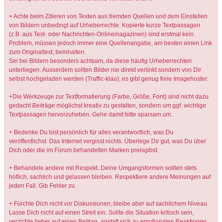
+ Achte beim Zitieren von Texten aus fremden Quellen und dem Einstellen
von Bildern unbedingt auf Urheberrechte. Kopierte kurze Textpassagen
(z.B. aus Test- oder Nachrichten-Onlinemagazinen) sind erstmal kein
Problem, müssen jedoch immer eine Quellenangabe, am besten einen Link
zum Originaltext, beinhalten.
Sei bei Bildern besonders achtsam, da diese häufig Urheberrechten
unterliegen. Ausserdem sollten Bilder nie direkt verlinkt sondern von Dir
selbst hochgeladen werden (Traffic-klau); es gibt genug freie Imagehoster.
+Die Werkzeuge zur Textformatierung (Farbe, Größe, Font) sind nicht dazu
gedacht Beiträge möglichst kreativ zu gestalten, sondern um ggf. wichtige
Textpassagen hervorzuheben. Gehe damit bitte sparsam um.
+ Bedenke Du bist persönlich für alles verantwortlich, was Du
veröffentlichst. Das Internet vergisst nichts. Überlege Dir gut, was Du über
Dich oder die im Forum behandelten Marken preisgibst.
+ Behandele andere mit Respekt. Deine Umgangsformen sollten stets
höflich, sachlich und gelassen bleiben. Respektiere andere Meinungen auf
jeden Fall. Gib Fehler zu.
+ Fürchte Dich nicht vor Diskussionen, bleibe aber auf sachlichem Niveau.
Lasse Dich nicht auf einen Streit ein. Sollte die Situation kritisch sein,
verzichte lieber auf einen Beitrag, anstatt sich zu emotionalen Reaktionen