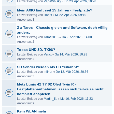
Letzter Beitrag von
PapaWhisky
«
Do 23. Apr 2026, 10:28
Mein AXIO läuft seit 15 Jahren - Festplatte?
Letzter Beitrag von
Radix
«
Mi 22. Apr 2026, 09:49
Antworten:
3
2 x Taros - Chassis gleich und Software, doch völlig
anders.
Letzter Beitrag von
Taros2013
«
Do 9. Apr 2026, 14:00
Antworten:
2
Topas UHD 3D: TX96?
Letzter Beitrag von
Verax
«
Sa 14. Mär 2026, 10:28
Antworten:
2
SD Sender werden als HD "erkannt"
Letzter Beitrag von
inliner
«
Do 12. Mär 2026, 20:56
Antworten:
5
Metz Lunis 42 TY 92 Oled Twin R -
Festplattenaufnahmen lassen sich teilweise nicht
komplett abspielen
Letzter Beitrag von
Martin_K.
«
Mo 16. Feb 2026, 11:23
Antworten:
2
Kein WLAN mehr