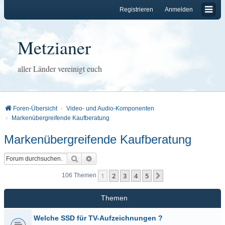
Registrieren
Anmelden
Metzianer
aller Länder vereinigt euch
Foren-Übersicht
Video- und Audio-Komponenten
Markenübergreifende Kaufberatung
Markenübergreifende Kaufberatung
Suche
Erweiterte Suche
1
2
3
4
5
Nächste
106 Themen
Themen
Welche SSD für TV-Aufzeichnungen ?