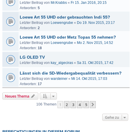
Letzter Beitrag von
Mr.Krabbs
«
Fr 15. Jan 2016, 20:15
Antworten:
5
Loewe Art 55 UHD oder gebrauchten Indi 55?
Letzter Beitrag von
Loewengrube
«
Do 19. Nov 2015, 23:17
Antworten:
2
Loewe Art 55 UHD oder Metz Topas 55 nehmen?
Letzter Beitrag von
Loewengrube
«
Mo 2. Nov 2015, 14:52
Antworten:
18
LG OLED TV
Letzter Beitrag von
kay_algeciras
«
Sa 31. Okt 2015, 17:42
Lässt sich die SD-Wiedergabequalität verbessern?
Letzter Beitrag von
warsteiner
«
Mi 14. Okt 2015, 17:03
Antworten:
17
Neues Thema
1
2
3
4
5
Nächste
106 Themen
Gehe zu
BERECHTIGUNGEN IN DIESEM FORUM