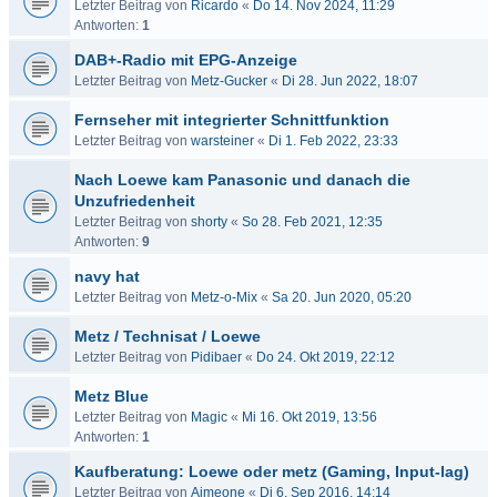
Letzter Beitrag von
Ricardo
«
Do 14. Nov 2024, 11:29
Antworten:
1
DAB+-Radio mit EPG-Anzeige
Letzter Beitrag von
Metz-Gucker
«
Di 28. Jun 2022, 18:07
Fernseher mit integrierter Schnittfunktion
Letzter Beitrag von
warsteiner
«
Di 1. Feb 2022, 23:33
Nach Loewe kam Panasonic und danach die
Unzufriedenheit
Letzter Beitrag von
shorty
«
So 28. Feb 2021, 12:35
Antworten:
9
navy hat
Letzter Beitrag von
Metz-o-Mix
«
Sa 20. Jun 2020, 05:20
Metz / Technisat / Loewe
Letzter Beitrag von
Pidibaer
«
Do 24. Okt 2019, 22:12
Metz Blue
Letzter Beitrag von
Magic
«
Mi 16. Okt 2019, 13:56
Antworten:
1
Kaufberatung: Loewe oder metz (Gaming, Input-lag)
Letzter Beitrag von
Aimeone
«
Di 6. Sep 2016, 14:14