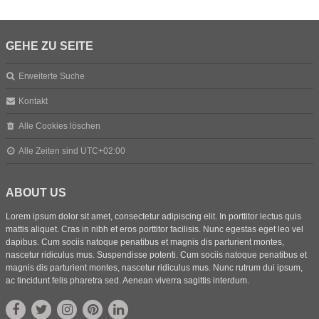
GEHE ZU SEITE
Erweiterte Suche
Kontakt
Alle Cookies löschen
Alle Zeiten sind
UTC+02:00
ABOUT US
Lorem ipsum dolor sit amet, consectetur adipiscing elit. In porttitor lectus quis
mattis aliquet. Cras in nibh et eros porttitor facilisis. Nunc egestas eget leo vel
dapibus. Cum sociis natoque penatibus et magnis dis parturient montes,
nascetur ridiculus mus. Suspendisse potenti. Cum sociis natoque penatibus et
magnis dis parturient montes, nascetur ridiculus mus. Nunc rutrum dui ipsum,
ac tincidunt felis pharetra sed. Aenean viverra sagittis interdum.