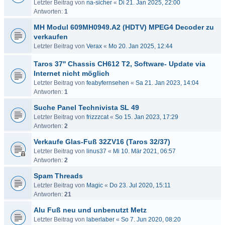
Letzter Beitrag von
na-sicher
«
Di 21. Jan 2025, 22:00
Antworten:
1
MH Modul 609MH0949.A2 (HDTV) MPEG4 Decoder zu
verkaufen
Letzter Beitrag von
Verax
«
Mo 20. Jan 2025, 12:44
Taros 37'' Chassis CH612 T2, Software- Update via
Internet nicht möglich
Letzter Beitrag von
feabyfernsehen
«
Sa 21. Jan 2023, 14:04
Antworten:
1
Suche Panel Technivista SL 49
Letzter Beitrag von
frizzzcat
«
So 15. Jan 2023, 17:29
Antworten:
2
Verkaufe Glas-Fuß 32ZV16 (Taros 32/37)
Letzter Beitrag von
linus37
«
Mi 10. Mär 2021, 06:57
Antworten:
2
Spam Threads
Letzter Beitrag von
Magic
«
Do 23. Jul 2020, 15:11
Antworten:
21
Alu Fuß neu und unbenutzt Metz
Letzter Beitrag von
laberlaber
«
So 7. Jun 2020, 08:20