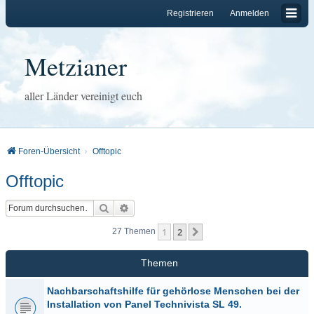
Registrieren
Anmelden
Metzianer
aller Länder vereinigt euch
Foren-Übersicht
Offtopic
Offtopic
Suche
Erweiterte Suche
1
2
Nächste
27 Themen
Themen
Nachbarschaftshilfe für gehörlose Menschen bei der
Installation von Panel Technivista SL 49.