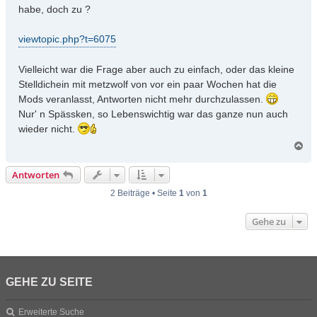
r
habe, doch zu ?
a
g
viewtopic.php?t=6075
Vielleicht war die Frage aber auch zu einfach, oder das kleine
Stelldichein mit metzwolf von vor ein paar Wochen hat die
Mods veranlasst, Antworten nicht mehr durchzulassen.
Nur' n Spässken, so Lebenswichtig war das ganze nun auch
wieder nicht.
N
a
c
Antworten
h
o
2 Beiträge • Seite
1
von
1
b
e
Gehe zu
n
GEHE ZU SEITE
Erweiterte Suche