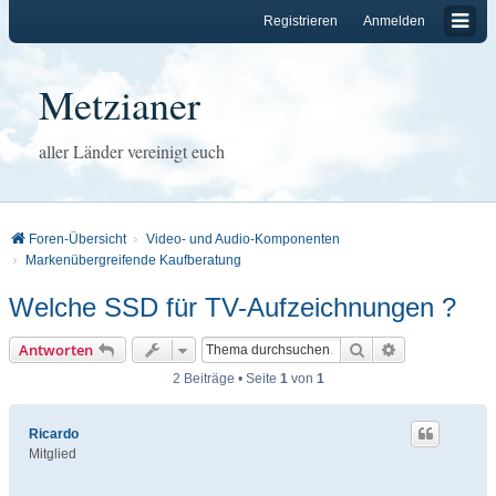
Registrieren
Anmelden
Metzianer
aller Länder vereinigt euch
Foren-Übersicht
Video- und Audio-Komponenten
Markenübergreifende Kaufberatung
Welche SSD für TV-Aufzeichnungen ?
Suche
Erweiterte Su
Antworten
2 Beiträge • Seite
1
von
1
Ricardo
Mitglied