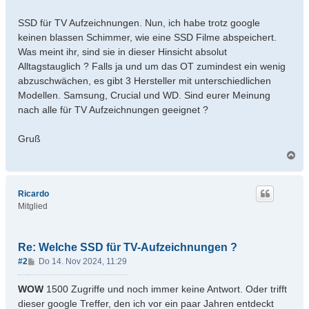
SSD für TV Aufzeichnungen. Nun, ich habe trotz google
keinen blassen Schimmer, wie eine SSD Filme abspeichert.
Was meint ihr, sind sie in dieser Hinsicht absolut
Alltagstauglich ? Falls ja und um das OT zumindest ein wenig
abzuschwächen, es gibt 3 Hersteller mit unterschiedlichen
Modellen. Samsung, Crucial und WD. Sind eurer Meinung
nach alle für TV Aufzeichnungen geeignet ?
Gruß
N
a
c
h
Ricardo
o
Mitglied
b
e
n
Re: Welche SSD für TV-Aufzeichnungen ?
B
#2
Do 14. Nov 2024, 11:29
e
i
WOW
1500 Zugriffe und noch immer keine Antwort. Oder trifft
t
dieser google Treffer, den ich vor ein paar Jahren entdeckt