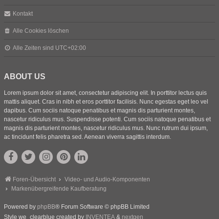
Kontakt
Alle Cookies löschen
Alle Zeiten sind
UTC+02:00
ABOUT US
Lorem ipsum dolor sit amet, consectetur adipiscing elit. In porttitor lectus quis
mattis aliquet. Cras in nibh et eros porttitor facilisis. Nunc egestas eget leo vel
dapibus. Cum sociis natoque penatibus et magnis dis parturient montes,
nascetur ridiculus mus. Suspendisse potenti. Cum sociis natoque penatibus et
magnis dis parturient montes, nascetur ridiculus mus. Nunc rutrum dui ipsum,
ac tincidunt felis pharetra sed. Aenean viverra sagittis interdum.
Foren-Übersicht
Video- und Audio-Komponenten
Markenübergreifende Kaufberatung
Powered by
phpBB
® Forum Software © phpBB Limited
Style we_clearblue created by
INVENTEA
&
nextgen