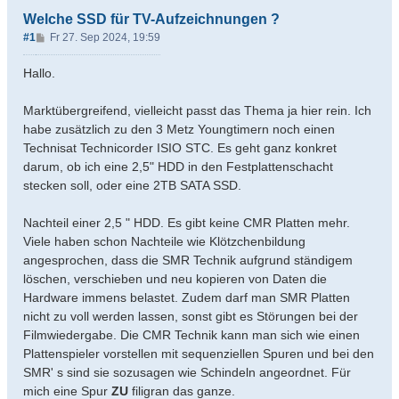
Welche SSD für TV-Aufzeichnungen ?
B
#1
Fr 27. Sep 2024, 19:59
e
i
Hallo.
t
r
Marktübergreifend, vielleicht passt das Thema ja hier rein. Ich
a
habe zusätzlich zu den 3 Metz Youngtimern noch einen
g
Technisat Technicorder ISIO STC. Es geht ganz konkret
darum, ob ich eine 2,5" HDD in den Festplattenschacht
stecken soll, oder eine 2TB SATA SSD.
Nachteil einer 2,5 " HDD. Es gibt keine CMR Platten mehr.
Viele haben schon Nachteile wie Klötzchenbildung
angesprochen, dass die SMR Technik aufgrund ständigem
löschen, verschieben und neu kopieren von Daten die
Hardware immens belastet. Zudem darf man SMR Platten
nicht zu voll werden lassen, sonst gibt es Störungen bei der
Filmwiedergabe. Die CMR Technik kann man sich wie einen
Plattenspieler vorstellen mit sequenziellen Spuren und bei den
SMR' s sind sie sozusagen wie Schindeln angeordnet. Für
mich eine Spur
ZU
filigran das ganze.